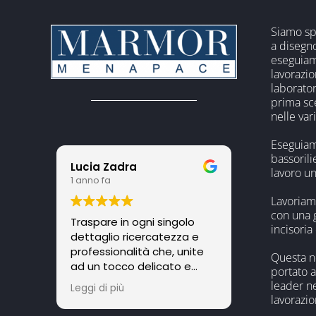
Siamo spe
a disegno
eseguiam
lavorazio
laborator
prima sce
nelle vari
Eseguiamo
bassoril
Lucia Zadra
lavoro un
1 anno fa
Lavoriam
con una 
Traspare in ogni singolo
incisoria
dettaglio ricercatezza e
professionalità che, unite
Questa n
ad un tocco delicato e
portato a
sensibile riescono a scalfire
leader ne
Leggi di più
un momento duro come il
lavorazio
marmo. Un grazie speciale