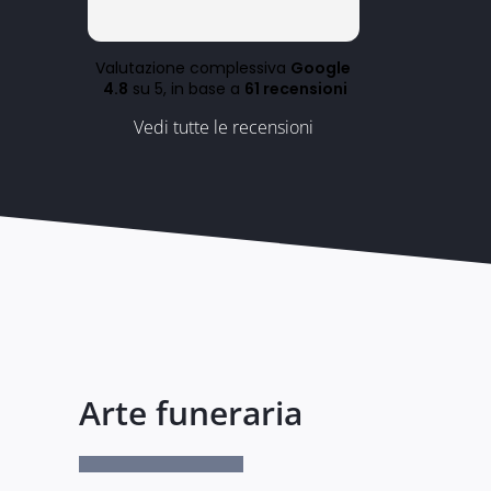
Valutazione complessiva
Google
4.8
su 5,
in base a
61 recensioni
Vedi tutte le recensioni
Arte funeraria